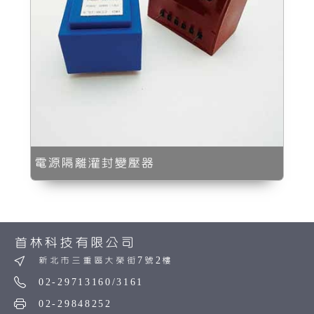
電源隔離灌封變壓器
首林科技有限公司
新北市三重區大榮街7號2樓
02-29713160/3161
02-29848252